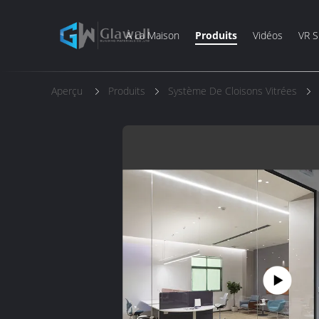
À La Maison
Produits
Vidéos
VR 
Aperçu
Produits
Système De Cloisons Vitrées