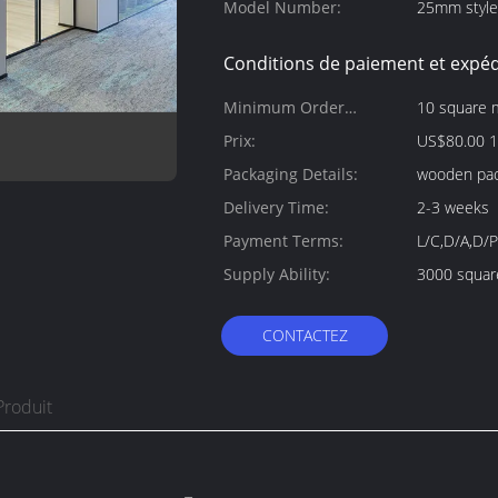
Model Number:
25mm style
Conditions de paiement et expéd
Minimum Order
10 square 
Quantity:
Prix:
US$80.00 1
Packaging Details:
wooden pa
Delivery Time:
2-3 weeks
Payment Terms:
L/C,D/A,D/P
Supply Ability:
3000 squar
CONTACTEZ
Produit