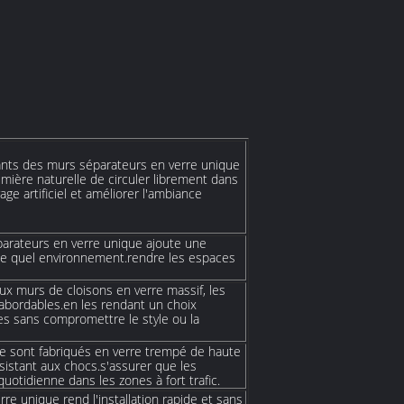
ants des murs séparateurs en verre unique
umière naturelle de circuler librement dans
age artificiel et améliorer l'ambiance
parateurs en verre unique ajoute une
te quel environnement.rendre les espaces
x murs de cloisons en verre massif, les
 abordables.en les rendant un choix
es sans compromettre le style ou la
e sont fabriqués en verre trempé de haute
résistant aux chocs.s'assurer que les
quotidienne dans les zones à fort trafic.
rre unique rend l'installation rapide et sans