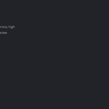
rvice, high
antee