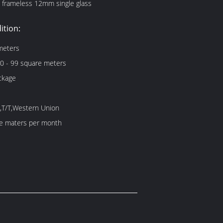
 frameless 12mm single glass
ition:
meters
0 - 99 square meters
ckage
,T/T,Western Union
e maters per month