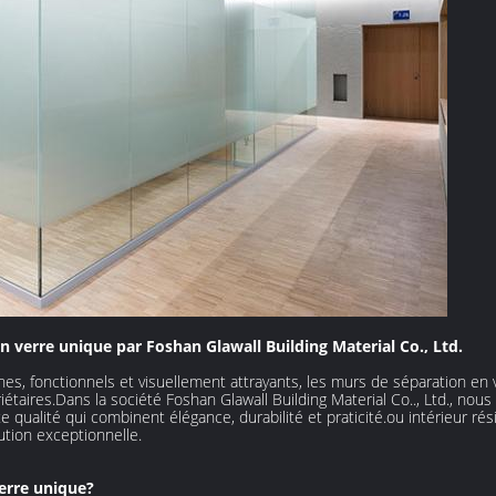
 verre unique par Foshan Glawall Building Material Co., Ltd.
es, fonctionnels et visuellement attrayants, les murs de séparation en v
iétaires.Dans la société Foshan Glawall Building Material Co.., Ltd., nou
qualité qui combinent élégance, durabilité et praticité.ou intérieur rési
tion exceptionnelle.
erre unique?