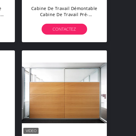
e
Cabine De Travail Démontable
ur
Cabine De Travail Pré-
En
Assemblée En Usine Taille M
Pour Cabine De 1-2 Personnes
CONTACTEZ
n