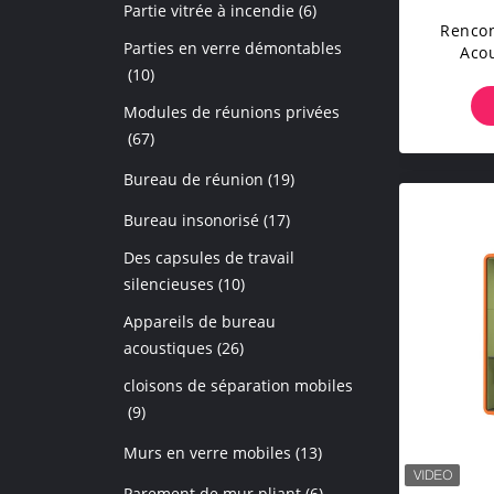
Partie vitrée à incendie
(6)
Rencon
Parties en verre démontables
Acou
(10)
Bureau 
Person
Modules de réunions privées
(67)
Bureau de réunion
(19)
Bureau insonorisé
(17)
Des capsules de travail
silencieuses
(10)
Appareils de bureau
acoustiques
(26)
cloisons de séparation mobiles
(9)
Murs en verre mobiles
(13)
Parement de mur pliant
(6)