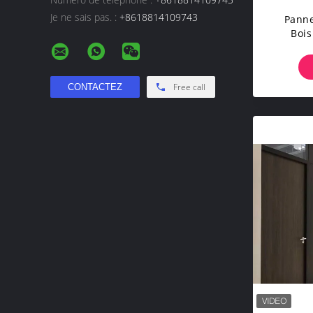
Je ne sais pas. :
+8618814109743
Panne
Bois
Sy
Sépara
Free call