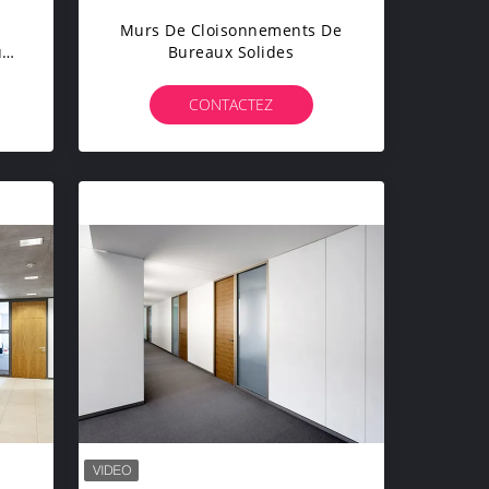
s
Murs De Cloisonnements De
u
Bureaux Solides
vec
ez
CONTACTEZ
Le