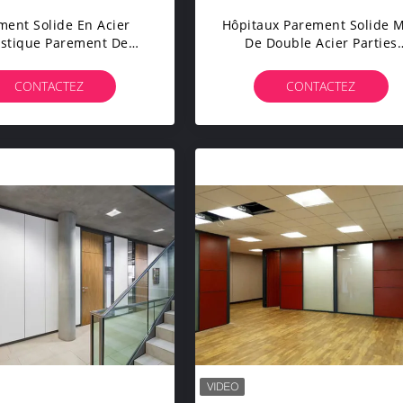
ment Solide En Acier
Hôpitaux Parement Solide 
stique Parement De
De Double Acier Parties
 En Verre Préfabriqué
Insonorisées Acoustique
Démontable
Pour Les Bureaux
CONTACTEZ
CONTACTEZ