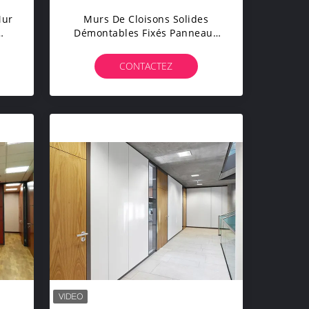
Mur
Murs De Cloisons Solides
Démontables Fixés Panneaux
s
De Murs En Verre
Préfabriqués Pour Bureaux
CONTACTEZ