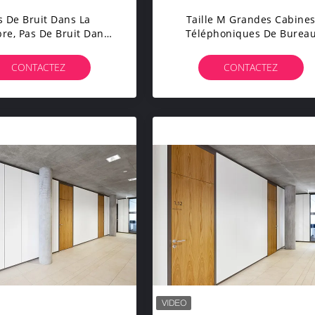
s De Bruit Dans La
Taille M Grandes Cabine
e, Pas De Bruit Dans
Téléphoniques De Burea
ine, Pas De Bruit Dans
Pour Une Seule Personne A
ine, Pas De Bruit Dans
Support De Bureau Install
CONTACTEZ
CONTACTEZ
ine, Pas De Bruit Dans
De L'air Conditionné Pour 
ine, Pas De Bruit Dans
Travail
ine, Pas De Bruit Dans
La Cabine.