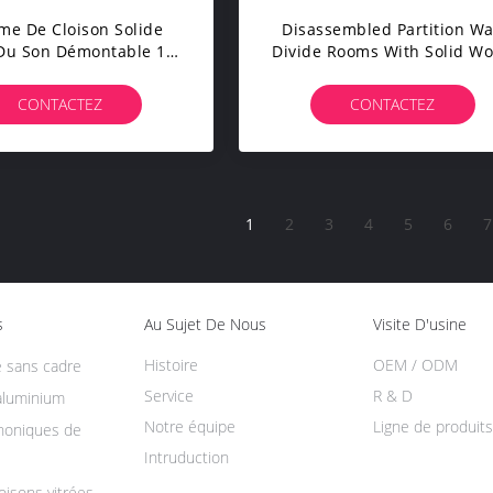
me De Cloison Solide
Disassembled Partition Wa
 Du Son Démontable 18
Divide Rooms With Solid W
paisseur MDF Bois De
Panel Effectively Separati
Bois
And Obstructing The Roo
CONTACTEZ
CONTACTEZ
1
2
3
4
5
6
7
s
Au Sujet De Nous
Visite D'usine
Histoire
OEM / ODM
é sans cadre
Service
R & D
aluminium
Notre équipe
Ligne de produits
honiques de
Intruduction
oisons vitrées