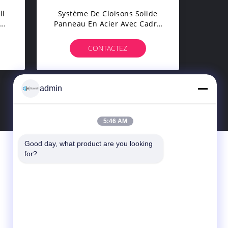
ll
Système De Cloisons Solide
ood
Panneau En Acier Avec Cadre
ng
En Aluminium Barrières De
ms
Bureau Solides Durables Pour
CONTACTEZ
Une Utilisation Durable
admin
8
>
5:46 AM
Good day, what product are you looking 
Contactez-Nous
for?
Foshan Glawall Building Materials Co., Ltd
Le 3e atelier de Luzhaoxiang, zone
industrielle de Shatou Xiqiao (Nouveau
district), ville de Jiujiang, district de Nanhai,
ville de Foshan, Chine