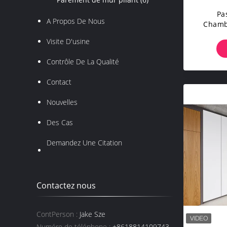
Pa
A Propos De Nous
Chambr
La Cab
Visite D'usine
La Cab
La Cab
Contrôle De La Qualité
La Cab
La Cab
Contact
Nouvelles
Des Cas
Demandez Une Citation
Contactez nous
ContPerson :
Jake Sze
Numéro de téléphone :
+8618814109743