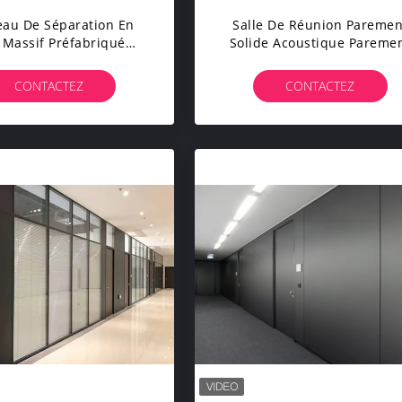
au De Séparation En
Salle De Réunion Paremen
 Massif Préfabriqué
Solide Acoustique Pareme
stèmes De Murs De
En Acier Galvanisé
tion De Bureau 108 Mm
CONTACTEZ
CONTACTEZ