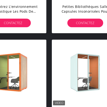
trez L'environnement
Petites Bibliothèques Sall
stique Les Pods De
Capsules Insonorisées Po
De Taille M Pour 1 À 2
Étude Personnelle Cadre 
nes Salle Insonorisée
Aluminium Cabines
CONTACTEZ
CONTACTEZ
Téléphoniques Panneau E
Verre Poliéster Stratifié