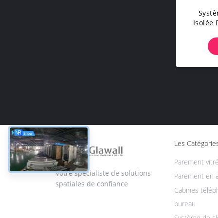
Systè
Isolée
Mm D'é
Les Catégorie
Parement vitr
Votre spécialiste de solutions
Parement en 
spatiales de confiance
Cabines télép
bureau
Système de cl