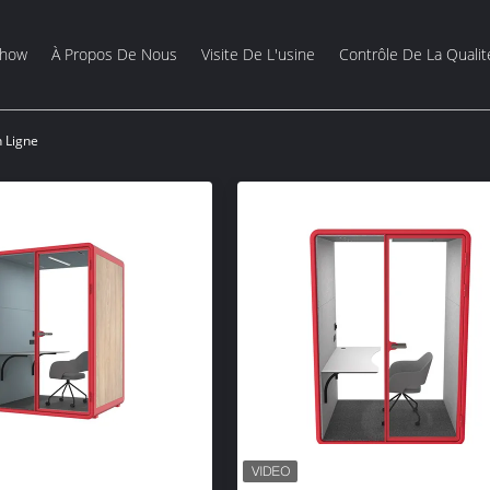
Show
À Propos De Nous
Visite De L'usine
Contrôle De La Qualit
n Ligne