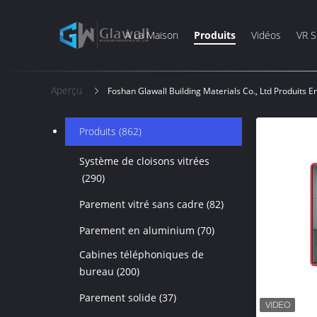
À La Maison
Produits
Vidéos
VR 
Aperçu
Foshan Glawall Building Materials Co., Ltd Produits E
Produits
(862)
Système de cloisons vitrées
(290)
Parement vitré sans cadre
(82)
Parement en aluminium
(70)
Cabines téléphoniques de
bureau
(200)
Parement solide
(37)