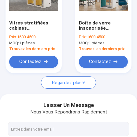
VR Show
À propos de nous
Vitres stratifiées
Boîte de verre
cabines
insonorisée
Visite de l'usine
téléphoniques de
silencieuse et solide
Prix:
1680-4500
Prix:
1680-4500
bureau capsule
MOQ:
1 pièces
MOQ:
1 pièces
d'isolation
Contrôle de la qualité
acoustique facile à
Trouvez les derniers prix
Trouvez les derniers prix
assembler
Nous contacter
Contactez
Contactez
Nouvelles
Regardez plus
Les affaires
Demandez un devis
Laisser Un Message
Nous Vous Répondrons Rapidement
Système de cloisons vitrées