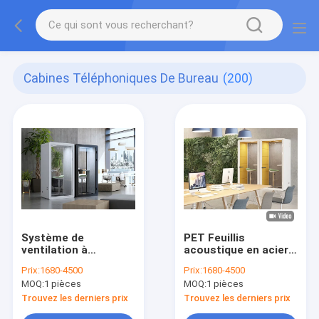
Cabines Téléphoniques De Bureau
(200)
Système de
PET Feuillis
ventilation à
acoustique en acier
isolation sonore
Panneau isolation
Prix:
1680-4500
Prix:
1680-4500
avec meubles
acoustique cabine
MOQ:
1 pièces
MOQ:
1 pièces
silencieuse cabine en
verre insonorisé
Trouvez les derniers prix
Trouvez les derniers prix