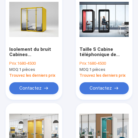
Isolement du bruit
Taille S Cabine
Cabines
téléphonique de
téléphoniques de
bureau personnalisée
Prix:
1680-4500
Prix:
1680-4500
bureau Cabines
Taille de couleur
MOQ:
1 pièces
MOQ:
1 pièces
silencieuses
personnalisée pour
isolantes
une personne
Trouvez les derniers prix
Trouvez les derniers prix
insonorisées
Contactez
Contactez
À la maison
Produits
Vidéos