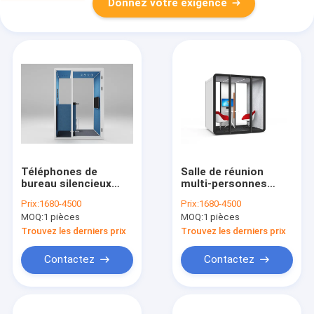
Donnez votre exigence
Téléphones de
Salle de réunion
bureau silencieux
multi-personnes
insonorisés environ
Bureau en aluminium
Prix:
1680-4500
Prix:
1680-4500
35 dB Taille moyenne
cadre silencieux
MOQ:
1 pièces
MOQ:
1 pièces
pour 1 à 2 personnes
Bureau téléphonique
privé pour le bureau
Trouvez les derniers prix
Trouvez les derniers prix
Contactez
Contactez