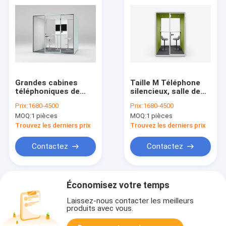
Grandes cabines
Taille M Téléphone
téléphoniques de
silencieux, salle de
bureau super
réunion,
Prix:
1680-4500
Prix:
1680-4500
silencieuses avec
confidentialité,
MOQ:
1 pièces
MOQ:
1 pièces
canapé
bureau acoustique
pour 1 à 2 personnes
Trouvez les derniers prix
Trouvez les derniers prix
Contactez
Contactez
Économisez votre temps
Laissez-nous contacter les meilleurs
produits avec vous.