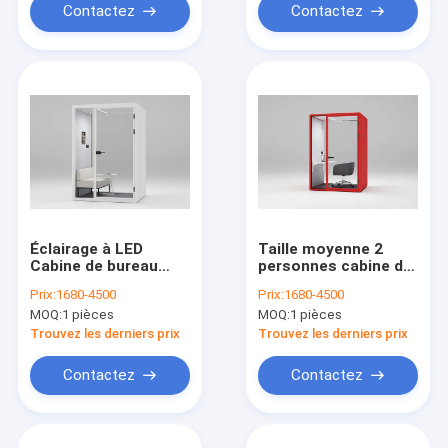
Contactez
Contactez
Éclairage à LED
Taille moyenne 2
Cabine de bureau
personnes cabine de
automatique
bureau insonorisée
Prix:
1680-4500
Prix:
1680-4500
espace sonore isolé
MOQ:
1 pièces
MOQ:
1 pièces
Taille personnalisée
Trouvez les derniers prix
Trouvez les derniers prix
Contactez
Contactez