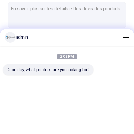
Parement vitré sans cadre
Parement en aluminium
Cabines téléphoniques de bureau
admin
Continuer
Parement solide
Partie vitrée à incendie
2:02 PM
Nos Catégories
Parties en verre démontables
Good day, what product are you looking for?
Modules de réunions privées
Bureau de réunion
Bureau insonorisé
Système de cloisons
Parement vitré sans
Parement en
Des capsules de travail silencieuses
vitrées
cadre
aluminium