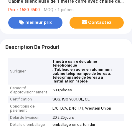
Cabine silencieuse de 1 mètre carré avec chaise de
bureau Panneau en acier d'aluminium Installation
Prix：1680-4500
MOQ：1 pièces
rapide
meilleur prix
Contactez
Description De Produit
1 mètre carré de cabine
téléphonique
,
,
Tableau en acier en aluminium
Surligner
,
cabine téléphonique de bureau
télécommande de bureau à
installation rapide
Capacité
500 pièces
d'approvisionnement
Certification
SGS, ISO 9001,UL, CE
Conditions de
L/C, D/A, D/P, T/T, Western Union
paiement
Délai de livraison
20 à 25 jours
Détails d'emballage
emballage en carton dur