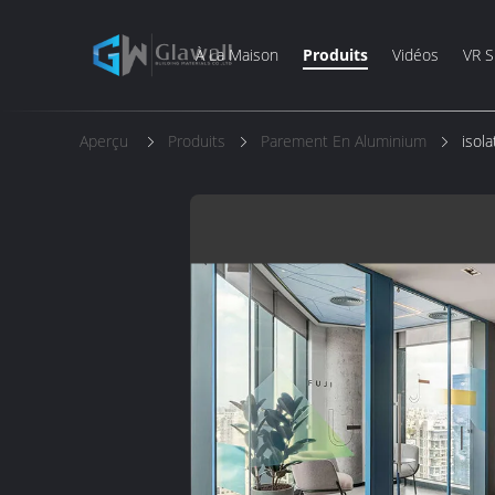
À La Maison
Produits
Vidéos
VR 
Aperçu
Produits
Parement En Aluminium
isol