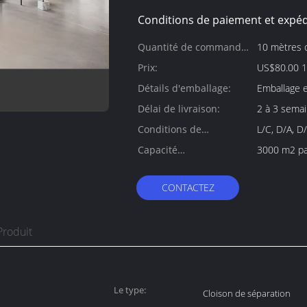
Conditions de paiement et expéd
Quantité de commande
10 mètres 
min:
Prix:
US$80.00 1
Détails d'emballage:
Emballage 
Délai de livraison:
2 à 3 sema
Conditions de
L/C, D/A, D
paiement:
Capacité
3000 m2 pa
d'approvisionnement:
CONTACTEZ
Produit
Le type:
Cloison de séparation