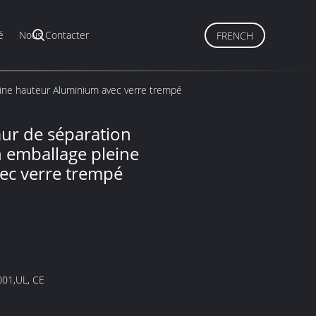
é
Nous Contacter
FRENCH
leine hauteur Aluminium avec verre trempé
mur de séparation
n emballage pleine
ec verre trempé
001,UL, CE