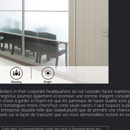
dividers in their corporate headquarters do not consider future mainte
planningVous pourriez également économiser une somme d'argent considér
e chose à garder à l'esprit est que les panneaux de haute qualité sont g
 homologues moins chersPour cette seule raison, il vaut toujours la p
 entreprise réputée telle que Glawall,plutôt que de prendre une chance 
ils sur la façon de s'assurer que vos murs démontables restent en excel
Les prix à l'exportation sont les prix à l'exportation en