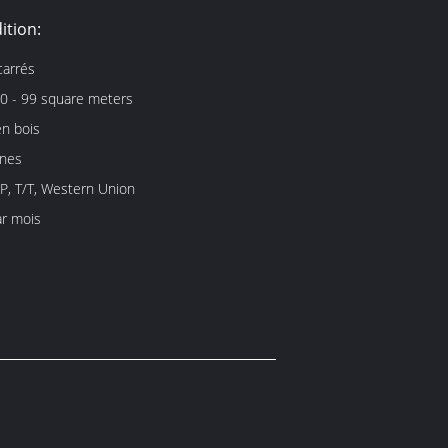
ition:
carrés
0 - 99 square meters
en bois
ines
/P, T/T, Western Union
r mois