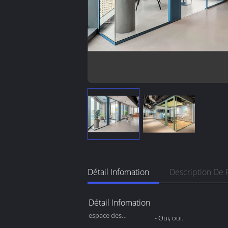
Détail Infomation
Description De 
Détail Infomation
espace des
- Oui, oui.
diviseurs: