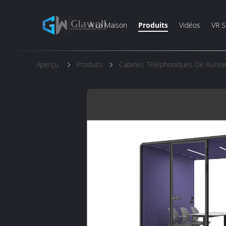
À La Maison
Produits
Vidéos
VR 
Aperçu
Produits
Cabines Téléphoniques De Burea