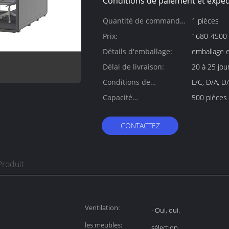
Conditions de paiement et expéd
Quantité de commande
1 pièces
min:
Prix:
1680-4500
Détails d'emballage:
emballage e
Délai de livraison:
20 à 25 jou
Conditions de
L/C, D/A, D
paiement:
Capacité
500 pièces
d'approvisionnement:
CONTACTEZ
Produit
Ventilation:
- Oui, oui.
les meubles:
sélection