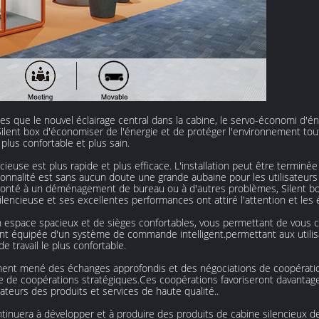
les que le nouvel éclairage central dans la cabine, le servo-économi d'
ilent box d'économiser de l'énergie et de protéger l'environnement tout 
plus confortable et plus sain.
cieuse est plus rapide et plus efficace. L'installation peut être termi
onnalité est sans aucun doute une grande aubaine pour les utilisateurs
onté à un déménagement de bureau ou à d'autres problèmes, Silent box 
ilencieuse et ses excellentes performances ont attiré l'attention et les
 espace spacieux et de sièges confortables, vous permettant de vous c
nt équipée d'un système de commande intelligent.permettant aux utilisa
travail le plus confortable.
lement mené des échanges approfondis et des négociations de coopérati
e de coopérations stratégiques.Ces coopérations favoriseront davantag
sateurs des produits et services de haute qualité..
tinuera à développer et à produire des produits de cabine silencieux d