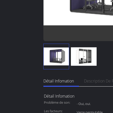
Détail Infomation
Description De 
Détail Infomation
Problème de son:
- Oui, oui.
Les facteurs:
Verre permutable