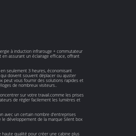
énergie à induction infrarouge + commutateur
en assurant un éclairage efficace, offrant
née en seulement 3 heures, économisant
 qui doivent souvent déplacer ou ajuster
peut vous fournir des solutions rapides et
 éloges de nombreux visiteurs..
oncentrer sur votre travail.comme les prises
teurs de régler facilement les lumières et
on avec un certain nombre d'entreprises
e le développement de la marque Silent box
e haute qualité pour créer une cabine plus