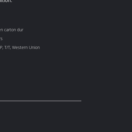
ition:
n carton dur
rs
/P, T/T, Western Union