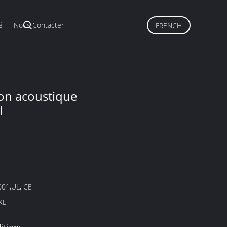
é
Nous Contacter
FRENCH
ion acoustique
l
001,UL, CE
 XL