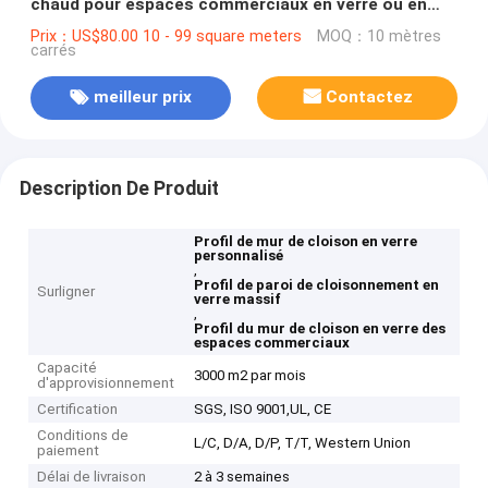
chaud pour espaces commerciaux en verre ou en
solide sur mesure en option
Prix：US$80.00 10 - 99 square meters
MOQ：10 mètres
carrés
meilleur prix
Contactez
Description De Produit
Profil de mur de cloison en verre
personnalisé
,
Profil de paroi de cloisonnement en
Surligner
verre massif
,
Profil du mur de cloison en verre des
espaces commerciaux
Capacité
3000 m2 par mois
d'approvisionnement
Certification
SGS, ISO 9001,UL, CE
Conditions de
L/C, D/A, D/P, T/T, Western Union
paiement
Délai de livraison
2 à 3 semaines