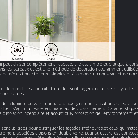
i peut diviser complètement l'espace. Elle est simple et pratique à cons
é dans les bureaux et est une méthode de décoration couramment utilisée
 de décoration intérieure simples et à la mode, un nouveau lot de nouv
out le monde les connaît et qu'elles sont largement utilisées.Il y a des 
isons hautes..
n de la lumière du verre donneront aux gens une sensation chaleureuse 
idité.Il s'agit d'un excellent matériau de cloisonnement. Caractéristique
isolation incendiaire et acoustique, protection de l'environnement et ins
sont utilisées pour distinguer les façades intérieures.et ceux qui n'att
alement appelées cloisons en double verre. Leur structure est composé
peuvent également être ajoutées au milieu du verre pour obtenir plus d'