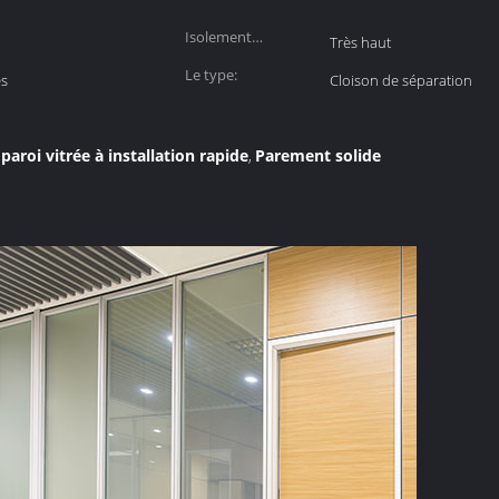
Isolement
Très haut
acoustique:
Le type:
es
Cloison de séparation
paroi vitrée à installation rapide
Parement solide
,
,