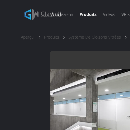
À La Maison
Produits
Vidéos
VR 
Aperçu
Produits
Système De Cloisons Vitrées