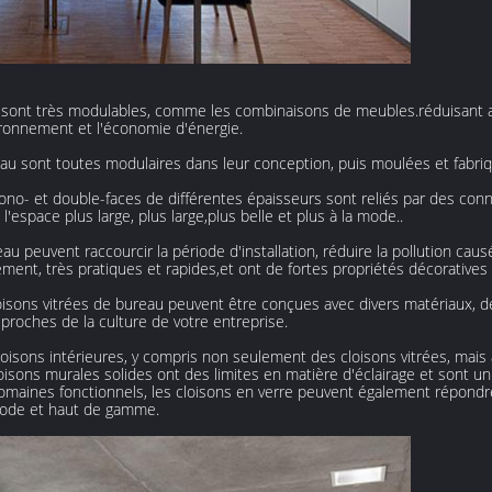
au sont très modulables, comme les combinaisons de meubles.réduisant 
vironnement et l'économie d'énergie.
au sont toutes modulaires dans leur conception, puis moulées et fabri
o- et double-faces de différentes épaisseurs sont reliés par des conne
'espace plus large, plus large,plus belle et plus à la mode..
u peuvent raccourcir la période d'installation, réduire la pollution causé
nt, très pratiques et rapides,et ont de fortes propriétés décoratives e
sons vitrées de bureau peuvent être conçues avec divers matériaux, de 
proches de la culture de votre entreprise.
oisons intérieures, y compris non seulement des cloisons vitrées, mais a
oisons murales solides ont des limites en matière d'éclairage et sont u
domaines fonctionnels, les cloisons en verre peuvent également répondre 
 mode et haut de gamme.