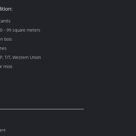
ition:
carrés
0 - 99 square meters
en bois
ines
/P, T/T, Western Union
r mois
ent