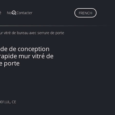
é
Nous Contacter
FRENCH
ur vitré de bureau avec serrure de porte
ide de conception
 rapide mur vitré de
e porte
001,UL, CE