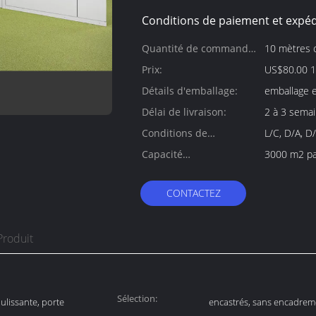
Conditions de paiement et expéd
Quantité de commande
10 mètres 
min:
Prix:
US$80.00 1
Détails d'emballage:
emballage 
Délai de livraison:
2 à 3 sema
Conditions de
L/C, D/A, D
paiement:
Capacité
3000 m2 pa
d'approvisionnement:
CONTACTEZ
Produit
Sélection:
ulissante, porte
encastrés, sans encadrem