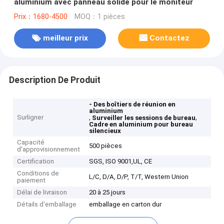
aluminium avec panneau solide pour le moniteur
Prix：1680-4500
MOQ：1 pièces
meilleur prix
Contactez
Description De Produit
- Des boîtiers de réunion en
aluminium
Surligner
,
,
Surveiller les sessions de bureau
Cadre en aluminium pour bureau
silencieux
Capacité
500 pièces
d'approvisionnement
Certification
SGS, ISO 9001,UL, CE
Conditions de
L/C, D/A, D/P, T/T, Western Union
paiement
Délai de livraison
20 à 25 jours
Détails d'emballage
emballage en carton dur