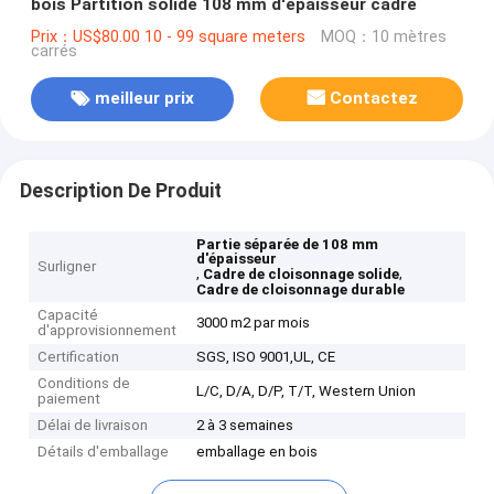
bois Partition solide 108 mm d'épaisseur cadre
Prix：US$80.00 10 - 99 square meters
MOQ：10 mètres
carrés
meilleur prix
Contactez
Description De Produit
Partie séparée de 108 mm
d'épaisseur
Surligner
,
,
Cadre de cloisonnage solide
Cadre de cloisonnage durable
Capacité
3000 m2 par mois
d'approvisionnement
Certification
SGS, ISO 9001,UL, CE
Conditions de
L/C, D/A, D/P, T/T, Western Union
paiement
Délai de livraison
2 à 3 semaines
Détails d'emballage
emballage en bois