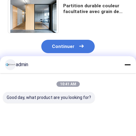
Partition durable couleur
facultative avec grain de
bois Partition solide 108
mm d'épaisseur cadre
Continuer
admin
Produits Recommandés
10:41 AM
Good day, what product are you looking for?
Partition de studio
Facile à installer Mur
Panorama cur