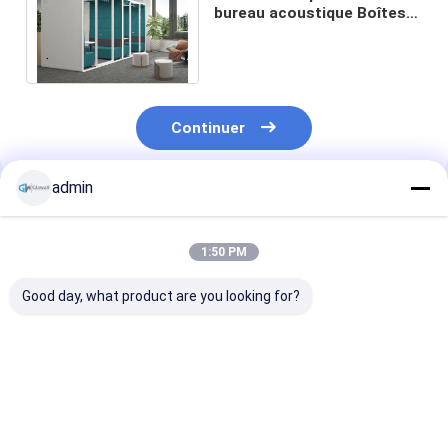
bureau acoustique Boîtes
d'isolation acoustique
Taille personnalisée
Continuer
admin
Produits Recommandés
1:50 PM
Good day, what product are you looking for?
Cabines
Bureau Pods de
Cabine silenci
téléphoniques de
travail privés Facile
Cabine téléph
bureau
à assembler
acoustique av