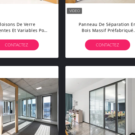
loisons De Verre
Panneau De Séparation E
gentes Et Variables Pour
Bois Massif Préfabriqué
x - 90 Modèles, Haute
Systèmes De Murs De
Transparence
Séparation De Bureau 108
CONTACTEZ
CONTACTEZ