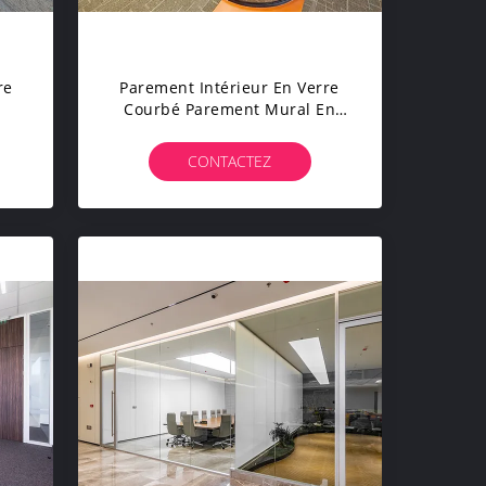
re
Parement Intérieur En Verre
Courbé Parement Mural En
e
Double Verre Parement De
Bureau
CONTACTEZ