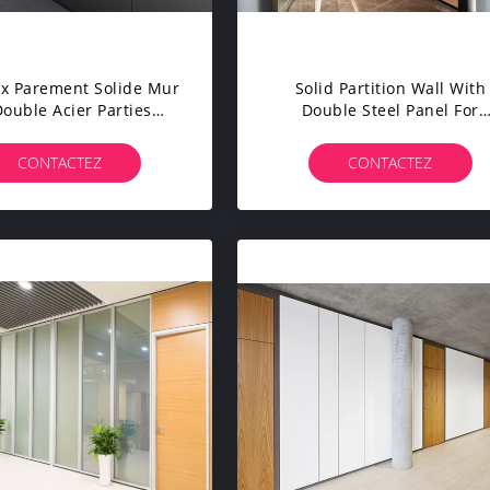
x Parement Solide Mur
Solid Partition Wall With
ouble Acier Parties
Double Steel Panel For
norisées Acoustiques
Acoustic And Soundproof
our Les Bureaux
Partitions For Office Divisi
CONTACTEZ
CONTACTEZ