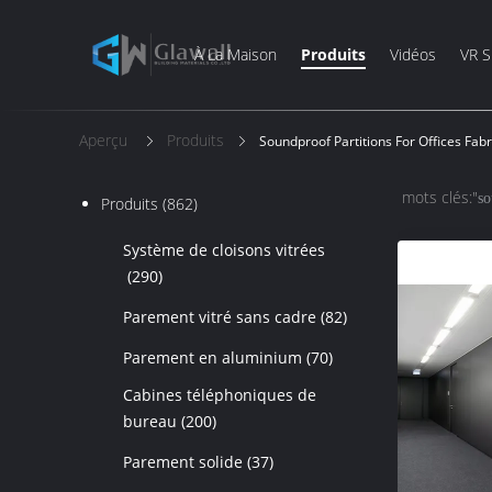
À La Maison
Produits
Vidéos
VR 
Aperçu
Produits
Soundproof Partitions For Offices Fabr
mots clés:"
so
Produits
(862)
Système de cloisons vitrées
(290)
Parement vitré sans cadre
(82)
Parement en aluminium
(70)
Cabines téléphoniques de
bureau
(200)
Parement solide
(37)