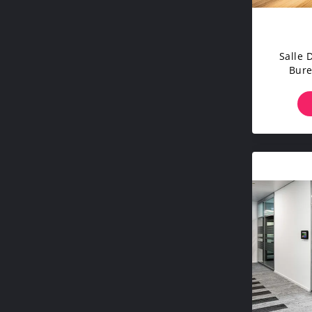
Salle 
Bure
Cloison
C