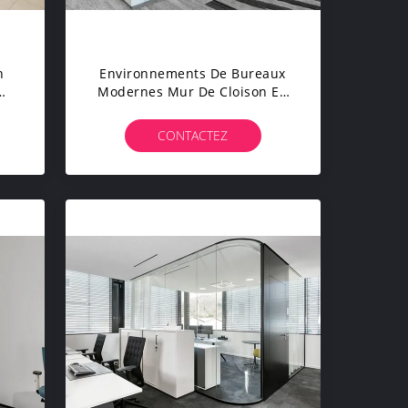
n
Environnements De Bureaux
Modernes Mur De Cloison En
Verre Pour L'isolation
 Mm
Acoustique
CONTACTEZ