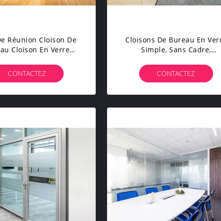
De Réunion Cloison De
Cloisons De Bureau En Ver
au Cloison En Verre
Simple, Sans Cadre,
 Solide Cloison Sonore
Optimisant Les Espaces D
loison Acoustique
Travail, Modernes
CONTACTEZ
CONTACTEZ