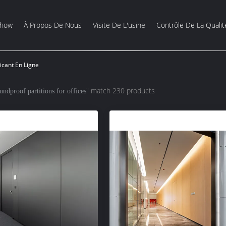
Show
À Propos De Nous
Visite De L'usine
Contrôle De La Qualit
icant En Ligne
" match 230 products
undproof partitions for offices