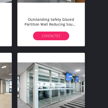
Outstanding Safety Glazed
Partition Wall Reducing Sound
By 48dB Soundproof
on
Partitioning Wall
CONTACTEZ