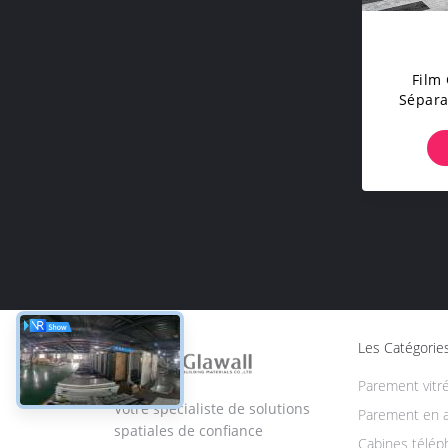
Film
Sépara
Inson
R
Les Catégorie
Parement vitr
Votre spécialiste de solutions
Parement en 
spatiales de confiance
Cabines télép