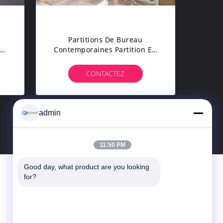
Partitions De Bureau
en
Contemporaines Partition En
re
Verre Unique Pour Les Écrans
D'espace De Travail Avec
CONTACTEZ
Cadre
admin
8
>
11:50 PM
Good day, what product are you looking 
Contactez-Nous
for?
Foshan Glawall Building Materials Co., Ltd
Le 3e atelier de Luzhaoxiang, zone
industrielle de Shatou Xiqiao (Nouveau