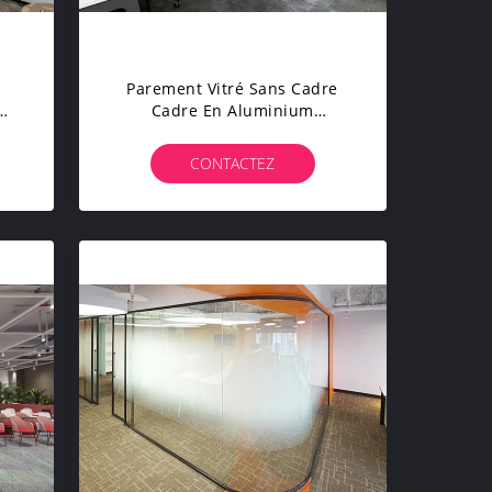
Parement Vitré Sans Cadre
Cadre En Aluminium
s
Cloisonnage Insonorisé
r
Parement Démontable Mur
CONTACTEZ
té
Trempé Vitré