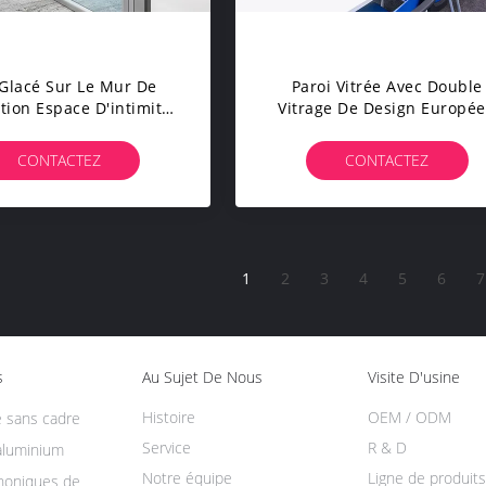
 Glacé Sur Le Mur De
Paroi Vitrée Avec Double
tion Espace D'intimité
Vitrage De Design Europé
orisé Bureau Salle De
Paroi Insonorisée Sans Cad
éunion Plus Belle
Vue Complète
CONTACTEZ
CONTACTEZ
1
2
3
4
5
6
7
s
Au Sujet De Nous
Visite D'usine
Histoire
OEM / ODM
é sans cadre
Service
R & D
aluminium
Notre équipe
Ligne de produits
honiques de