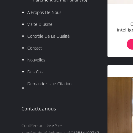
A Propos De Nous
C
Visite D'usine
Intelli
Bureau
Contrôle De La Qualité
Contact
Nouvelles
Des Cas
Demandez Une Citation
Contactez nous
ContPerson :
Jake Sze
Numéro de téléphone :
+8618814109743