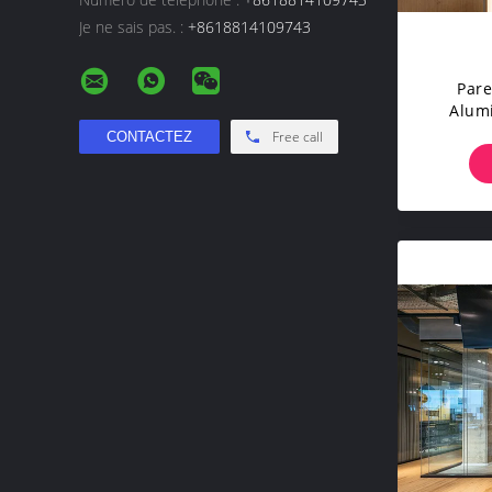
Je ne sais pas. :
+8618814109743
Par
Alum
Verre
Free call