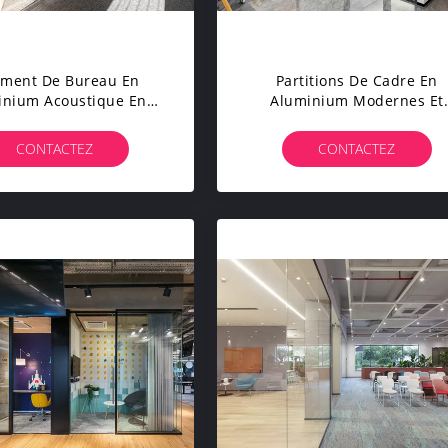
ement De Bureau En
Partitions De Cadre En
inium Acoustique En
Aluminium Modernes Et
 Encadré Sur Mesure
Personnalisables Pour Le
Partitions De Bureau Pou
CONTACTEZ
CONTACTEZ
Augmenter La Confidentiali