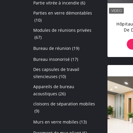
Partie vitrée à incendie
(6)
Parties en verre démontables
(10)
Hôpitau
De D
Modules de réunions privées
Inso
(67)
P
Bureau de réunion
(19)
Bureau insonorisé
(17)
Des capsules de travail
silencieuses
(10)
Appareils de bureau
acoustiques
(26)
cloisons de séparation mobiles
(9)
Murs en verre mobiles
(13)
Parement de mur pliant
(6)