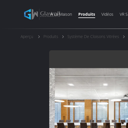
À La Maison
Produits
Vidéos
VR 
Aperçu
Produits
Système De Cloisons Vitrées