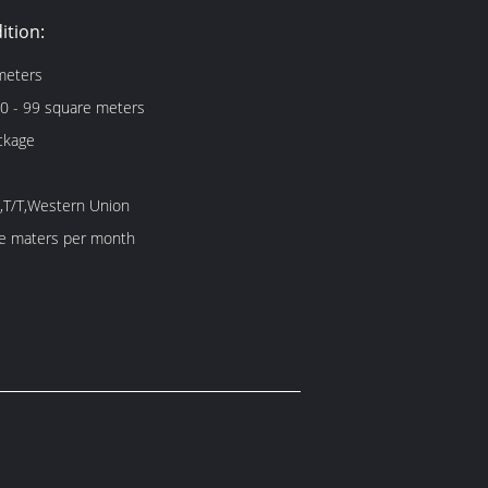
ition:
meters
0 - 99 square meters
ckage
,T/T,Western Union
e maters per month