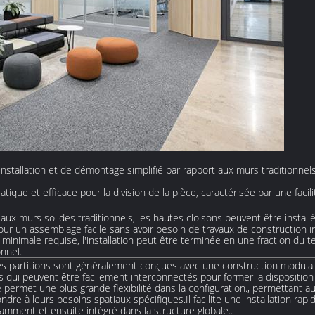
nstallation et de démontage simplifié par rapport aux murs traditionnels.
atique et efficace pour la division de la pièce, caractérisée par une facil
ux murs solides traditionnels, les hautes cloisons peuvent être instal
ur un assemblage facile sans avoir besoin de travaux de construction i
 minimale requise, l'installation peut être terminée en une fraction du t
nnel.
s partitions sont généralement conçues avec une construction modulai
ls qui peuvent être facilement interconnectés pour former la dispositio
 permet une plus grande flexibilité dans la configuration., permettant aux
ndre à leurs besoins spatiaux spécifiques.Il facilite une installation r
mment et ensuite intégré dans la structure globale..