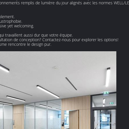
ronnements remplis de lumière du jour alignés avec les normes WELL/L
solement.
austrophobie.
sive yet welcoming.
ui travaillent aussi dur que votre équipe.
ultation de conception? Contactez-nous pour explorer les options!
isme rencontre le design pur.