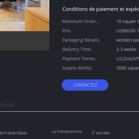
Conditions de paiement et expéd
Minimum Order
10 square 
Quantity:
Prix:
US$80.00 1
Packaging Details:
wooden pa
Delivery Time:
2-3 weeks
Payment Terms:
L/C,D/A,D/P
Supply Ability:
3000 squar
CONTACTEZ
Produit
La transparence:
de Frame+Glass
C' est clair.