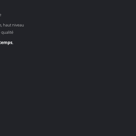
e
ce, haut niveau
 qualité
 temps
,